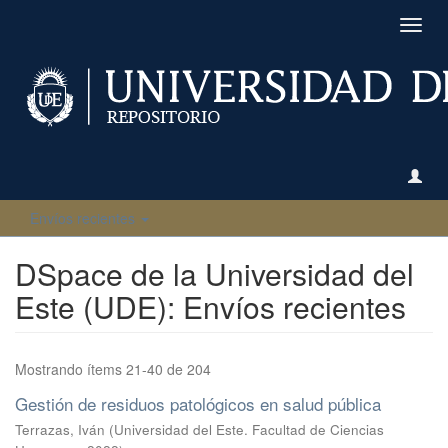
Camb
naveg
Envíos recientes
DSpace de la Universidad del
Este (UDE): Envíos recientes
Mostrando ítems 21-40 de 204
Gestión de residuos patológicos en salud pública
Terrazas, Iván
(
Universidad del Este. Facultad de Ciencias