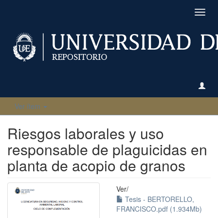
Camb
naveg
Ver ítem
Riesgos laborales y uso
responsable de plaguicidas en
planta de acopio de granos
Ver/
Tesis - BERTORELLO,
FRANCISCO.pdf (1.934Mb)