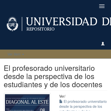
Camb
naveg
Ver ítem
El profesorado universitario
desde la perspectiva de los
estudiantes y de los docentes
Ver/
El profesorado universitario
desde la perspectiva de los