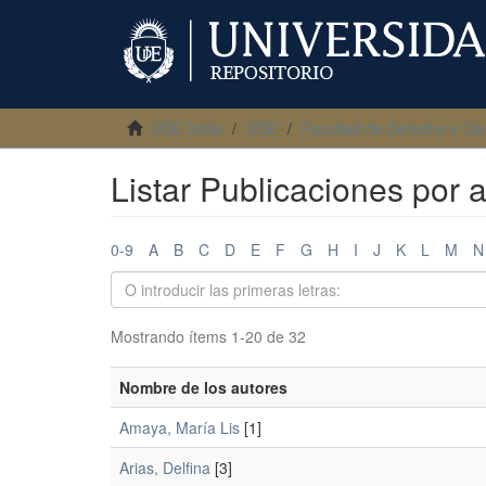
UDE Inicio
UDE
Facultad de Derecho y Cie
Listar Publicaciones por a
0-9
A
B
C
D
E
F
G
H
I
J
K
L
M
N
Mostrando ítems 1-20 de 32
Nombre de los autores
Amaya, María Lis
[1]
Arias, Delfina
[3]