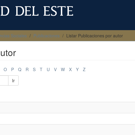
ncias Sociales
Publicaciones
Listar Publicaciones por autor
utor
O
P
Q
R
S
T
U
V
W
X
Y
Z
Ir