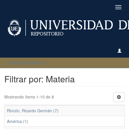
Camb
naveg
Filtrar por: Materia
Filtrar por: Materia
Mostrando ítems 1-10 de 8
Rincón, Ricardo Germán (7)
América (1)