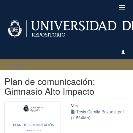
Camb
naveg
Ver ítem
Plan de comunicación:
Gimnasio Alto Impacto
Ver/
Tesis Camila Brizuela.pdf
(1.564Mb)