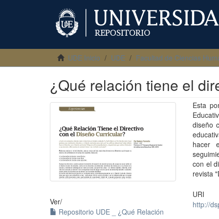
UDE Inicio
UDE
Facultad de Ciencias Hum
¿Qué relación tiene el dir
Esta po
Educativ
diseño c
educativ
hacer e
seguimi
con el d
revista 
URI
Ver/
http://d
Repositorio UDE _ ¿Qué Relación