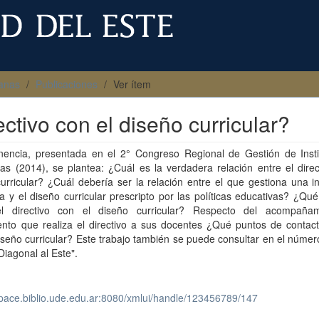
anas
Publicaciones
Ver ítem
ectivo con el diseño curricular?
nencia, presentada en el 2° Congreso Regional de Gestión de Insti
as (2014), se plantea: ¿Cuál es la verdadera relación entre el direc
urricular? ¿Cuál debería ser la relación entre el que gestiona una in
a y el diseño curricular prescripto por las políticas educativas? ¿Qu
l directivo con el diseño curricular? Respecto del acompaña
ento que realiza el directivo a sus docentes ¿Qué puntos de contact
iseño curricular? Este trabajo también se puede consultar en el númer
"Diagonal al Este".
space.biblio.ude.edu.ar:8080/xmlui/handle/123456789/147