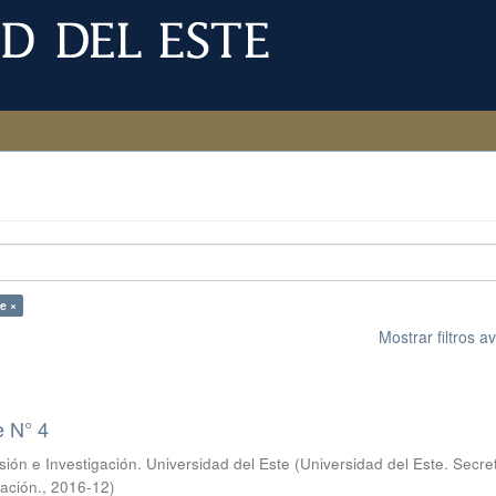
te ×
Mostrar filtros 
e N° 4
sión e Investigación. Universidad del Este
(
Universidad del Este. Secre
gación.
,
2016-12
)