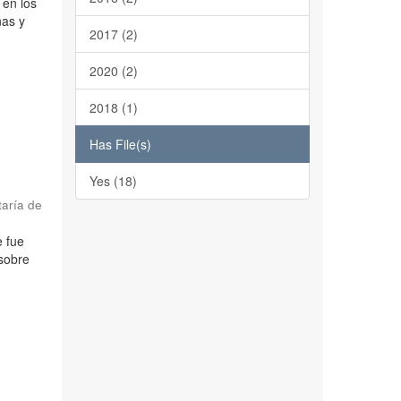
 en los
nas y
2017 (2)
2020 (2)
2018 (1)
Has File(s)
Yes (18)
taría de
e fue
 sobre