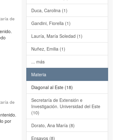
Duca, Carolina (1)
taría de
Gandini, Fiorella (1)
tenido.
Lauría, María Soledad (1)
edo
Nuñez, Emilia (1)
... más
Materia
Diagonal al Este (18)
Secretaría de Extensión e
taría de
Investigación. Universidad del Este
(10)
ontenido.
do por
Dorato, Ana María (8)
Ensayos (8)