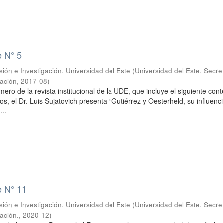
e N° 5
sión e Investigación. Universidad del Este
(
Universidad del Este. Secre
gación
,
2017-08
)
mero de la revista institucional de la UDE, que incluye el siguiente cont
s, el Dr. Luis Sujatovich presenta “Gutiérrez y Oesterheld, su influenci
...
e N° 11
sión e Investigación. Universidad del Este
(
Universidad del Este. Secre
gación.
,
2020-12
)