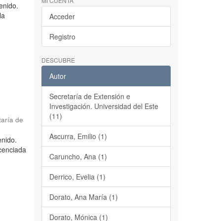
MI CUENTA
tenido.
la
Acceder
Registro
DESCUBRE
Autor
Secretaría de Extensión e
Investigación. Universidad del Este
(11)
taría de
Ascurra, Emilio (1)
enido.
icenciada
Caruncho, Ana (1)
Derrico, Evelia (1)
Dorato, Ana María (1)
Dorato, Mónica (1)