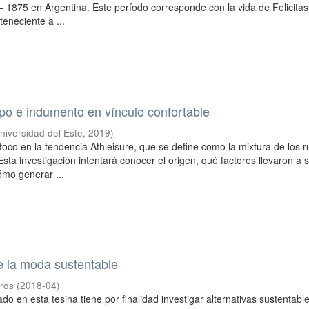
– 1875 en Argentina. Este período corresponde con la vida de Felicitas
eneciente a ...
rpo e indumento en vínculo confortable
niversidad del Este
,
2019
)
foco en la tendencia Athleisure, que se define como la mixtura de los 
Esta investigación intentará conocer el origen, qué factores llevaron a 
ómo generar ...
e la moda sustentable
gros
(
2018-04
)
do en esta tesina tiene por finalidad investigar alternativas sustentabl