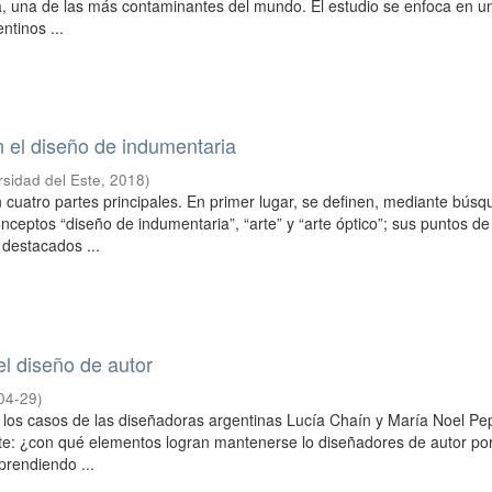
a, una de las más contaminantes del mundo. El estudio se enfoca en u
ntinos ...
en el diseño de indumentaria
rsidad del Este
,
2018
)
en cuatro partes principales. En primer lugar, se definen, mediante bús
conceptos “diseño de indumentaria”, “arte” y “arte óptico”; sus puntos de
 destacados ...
l diseño de autor
04-29
)
a los casos de las diseñadoras argentinas Lucía Chaín y María Noel Pe
ante: ¿con qué elementos logran mantenerse lo diseñadores de autor po
prendiendo ...