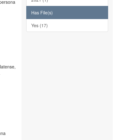
 persona
Has File(s)
Yes (17)
platense,
a
una