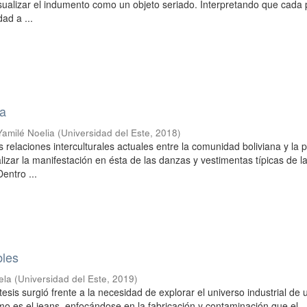
 visualizar el indumento como un objeto seriado. Interpretando que cada
dad a ...
ta
Yamilé Noelia
(
Universidad del Este
,
2018
)
s relaciones interculturales actuales entre la comunidad boliviana y la 
lizar la manifestación en ésta de las danzas y vestimentas típicas de l
Dentro ...
bles
ela
(
Universidad del Este
,
2019
)
tesis surgió frente a la necesidad de explorar el universo industrial de 
mo es el jeans, enfocándose en la fabricación y contaminación que el