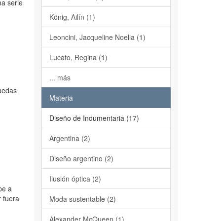
na serie
König, Ailín (1)
Leoncini, Jacqueline Noelia (1)
Lucato, Regina (1)
... más
quedas
Materia
Diseño de Indumentaria (17)
Argentina (2)
Diseño argentino (2)
Ilusión óptica (2)
pe a
r fuera
Moda sustentable (2)
Alexander McQueen (1)