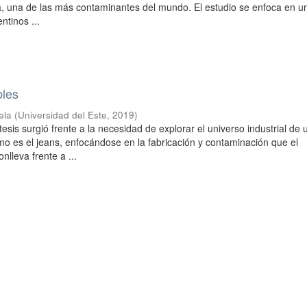
a, una de las más contaminantes del mundo. El estudio se enfoca en u
ntinos ...
bles
ela
(
Universidad del Este
,
2019
)
tesis surgió frente a la necesidad de explorar el universo industrial de 
mo es el jeans, enfocándose en la fabricación y contaminación que el
nlleva frente a ...