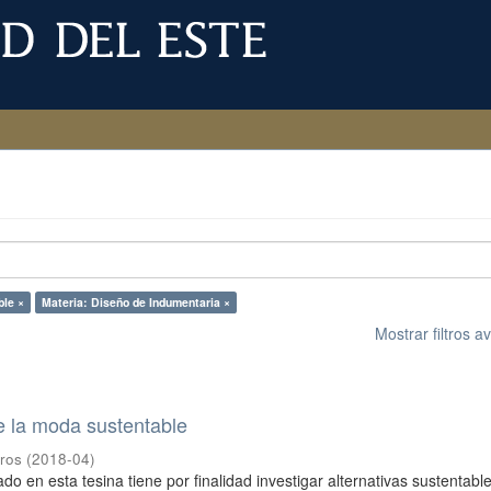
ble ×
Materia: Diseño de Indumentaria ×
Mostrar filtros 
e la moda sustentable
gros
(
2018-04
)
do en esta tesina tiene por finalidad investigar alternativas sustentabl