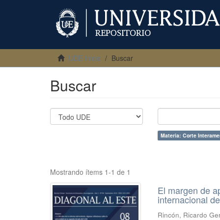
UDE Inicio
Buscar
Buscar
Materia: Corte Interam
Mostrando ítems 1-1 de 1
El margen de ap
internacional 
Rincón, Ricardo G