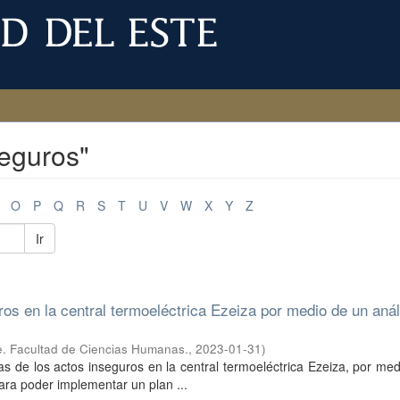
seguros"
O
P
Q
R
S
T
U
V
W
X
Y
Z
Ir
uros en la central termoeléctrica Ezeiza por medio de un anál
e. Facultad de Ciencias Humanas.
,
2023-01-31
)
usas de los actos inseguros en la central termoeléctrica Ezeiza, por me
para poder implementar un plan ...