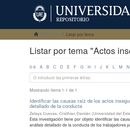
UDE Inicio
Listar por tema
Listar por tema "Actos in
0-9
A
B
C
D
E
F
G
H
I
J
K
L
M
N
Mostrando ítems 1-1 de 1
Identificar las causas raíz de los actos inseg
detallado de la conducta
Zelaya Cuevas, Cristhian Damián
(
Universidad del Est
Esta investigación tiene por objeto identificar las ca
análisis detallado de la conducta de los trabajadores 