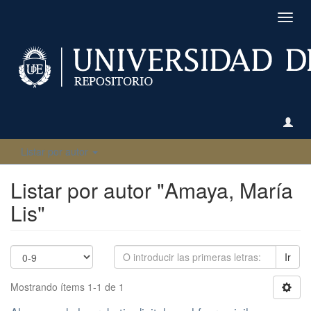
Camb
naveg
Listar por autor
Listar por autor "Amaya, María
Lis"
Ir
Mostrando ítems 1-1 de 1