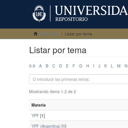
UDE Inicio
Listar por tema
Listar por tema
0-9
A
B
C
D
E
F
G
H
I
J
K
L
M
N
Mostrando ítems 1-2 de 2
Materia
YPF
[1]
YPF (Argentina)
[1]