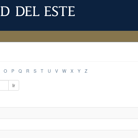
O
P
Q
R
S
T
U
V
W
X
Y
Z
Ir