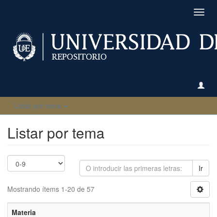
Camb
naveg
Listar por tema
Listar por tema
Ir
Mostrando ítems 1-20 de 57
Materia