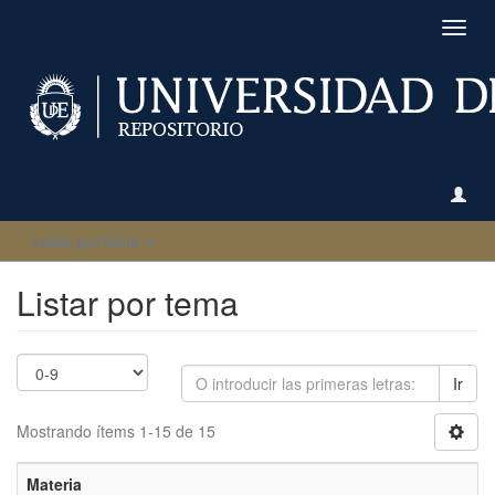
Camb
naveg
Listar por tema
Listar por tema
Ir
Mostrando ítems 1-15 de 15
Materia