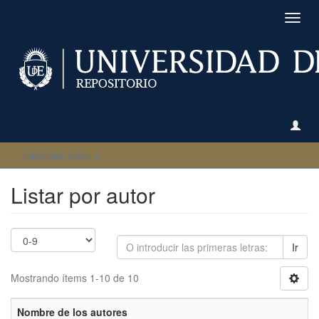
Camb
naveg
Listar por autor
Listar por autor
Ir
Mostrando ítems 1-10 de 10
Nombre de los autores