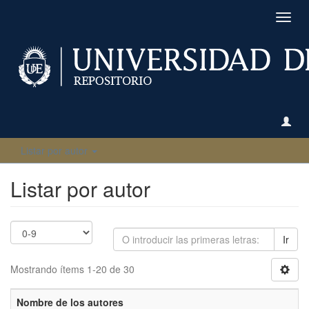
Camb
naveg
Listar por autor
Listar por autor
Ir
Mostrando ítems 1-20 de 30
Nombre de los autores