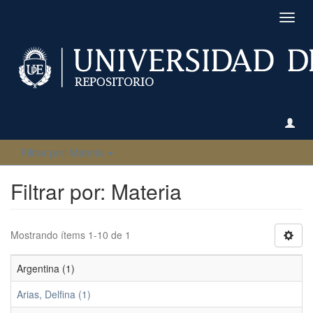
Camb
naveg
Filtrar por: Materia
Filtrar por: Materia
Mostrando ítems 1-10 de 1
Argentina (1)
Arias, Delfina (1)