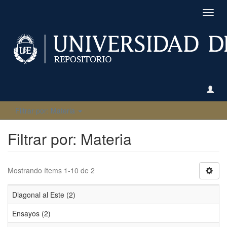
Camb
naveg
Filtrar por: Materia
Filtrar por: Materia
Mostrando ítems 1-10 de 2
Diagonal al Este (2)
Ensayos (2)