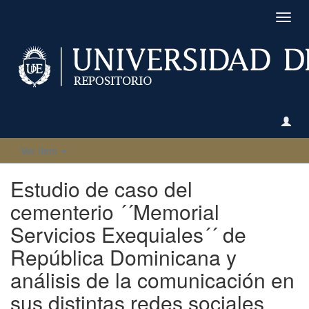
Camb
naveg
Ver ítem
Estudio de caso del
cementerio ´´Memorial
Servicios Exequiales´´ de
República Dominicana y
análisis de la comunicación en
sus distintas redes sociales