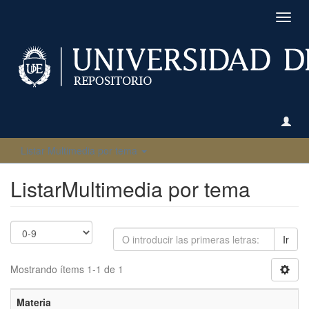
Camb
naveg
Listar Multimedia por tema
ListarMultimedia por tema
Ir
Mostrando ítems 1-1 de 1
Materia