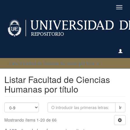
Camb
naveg
Listar Facultad de Ciencias Humanas por título
Listar Facultad de Ciencias
Humanas por título
Ir
Mostrando ítems 1-20 de 66