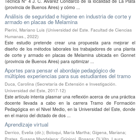
Técnica N° 4 J. C. Álvarez Condarco de la localidad de La Plata
(provincia de Buenos Aires) y cómo ...
Análisis de seguridad e higiene en industria de corte y
armado en placas de Melamina
Pierini, Mariano Luis
(
Universidad del Este. Facultad de Ciencias
Humanas.
,
2022
)
Este estudio pretende crear una propuesta para mejorar el
diseño de los métodos laborales los trabajadores de una planta
de corte y armado en placas de Melamina ubicada en Gonnet
(provincia de Buenos Aires) para optimizar ...
Aportes para pensar el abordaje pedagógico de
múltiples experiencias para sus estudiantes del tramo
Duca, Carolina
(
Secretaría de Extensión e Investigación.
Universidad del Este
,
2017-12
)
Este artículo intenta plasmar una reflexión acerca de una práctica
docente llevada a cabo en la carrera Tramo de Formación
Pedagógica en el Nivel Medio, en la Universidad del Este, donde
en el marco del dictado de dos ...
Aprendizaje virtual
Derrico, Evelia (dir.); Boloqui, María Martha; Gigena, Mariana;
Prates, Susana Magdalena; Grigioni, Rosana; Di Vito, Laura