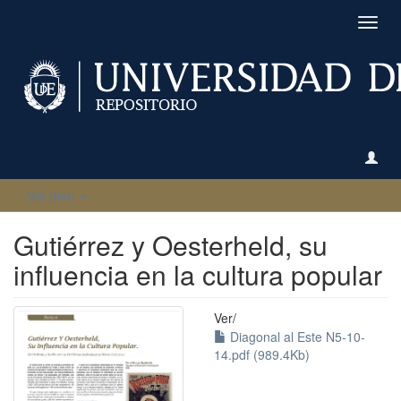
Camb
naveg
Ver ítem
Gutiérrez y Oesterheld, su
influencia en la cultura popular
Ver/
Diagonal al Este N5-10-
14.pdf (989.4Kb)