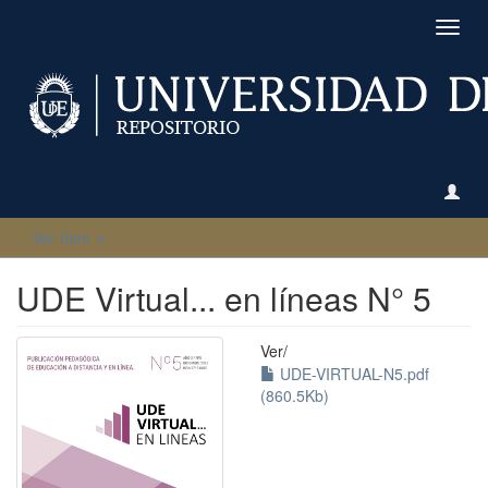
Camb
naveg
Ver ítem
UDE Virtual... en líneas N° 5
Ver/
UDE-VIRTUAL-N5.pdf
(860.5Kb)