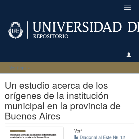
Camb
naveg
Ver ítem
Un estudio acerca de los
orígenes de la institución
municipal en la provincia de
Buenos Aires
Ver/
Diagonal al Este N6-12-