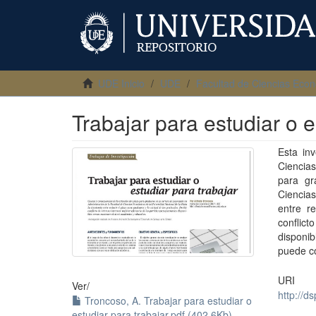
UDE Inicio
UDE
Facultad de Ciencias Eco
Trabajar para estudiar o e
Esta inv
Ciencias
para gr
Ciencia
entre r
conflict
disponib
puede co
URI
Ver/
http://d
Troncoso, A. Trabajar para estudiar o
estudiar para trabajar.pdf (402.6Kb)