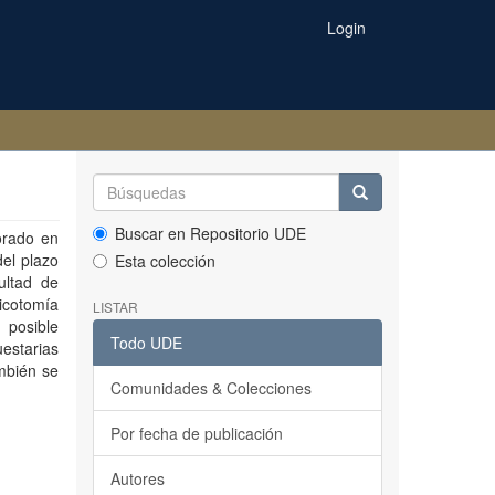
Login
Buscar en Repositorio UDE
orado en
del plazo
Esta colección
ultad de
icotomía
LISTAR
 posible
Todo UDE
estarias
mbién se
Comunidades & Colecciones
Por fecha de publicación
Autores