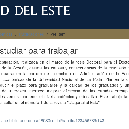
nómicas
Publicaciones
Ver ítem
studiar para trabajar
estigación, realizada en el marco de la tesis Doctoral para el Doct
 de la Gestión, estudia las causas y consecuencias de la extensión 
aduarse en la carrera de Licenciado en Administración de la Fac
s Económicas de la Universidad Nacional de La Plata. Plantea la d
educir el plazo para graduarse y la calidad de los graduados y un
o de intereses internos: mejorar eficiencia de las partidas presupu
les versus mantener el nivel académico y educativo. Este trabajo ta
nsultar en el número 1 de la revista "Diagonal al Este".
space.biblio.ude.edu.ar:8080/xmlui/handle/123456789/143