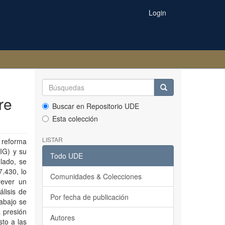
Login
re
Buscar en Repositorio UDE
Esta colección
LISTAR
 reforma
IG) y su
Todo UDE
lado, se
7.430, lo
Comunidades & Colecciones
rever un
lisis de
Por fecha de publicación
rabajo se
a presión
Autores
sto a las