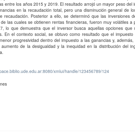
s entre los años 2015 y 2019. El resultado arrojó un mayor peso del
nancias en la recaudación total, pero una disminución general de lo
e recaudación. Posterior a ello, se determinó que las inversiones d
 de las cuales se obtienen rentas financieras, fueron muy volátiles a p
7, lo que demuestra que el inversor busca aquellas opciones que
s. En el contexto social, se obtuvo como resultado que el impuesto 
menor progresividad dentro del impuesto a las ganancias y, además,
l aumento de la desigualdad y la inequidad en la distribución del i
a.
space.biblio.ude.edu.ar:8080/xmlui/handle/123456789/124
ones