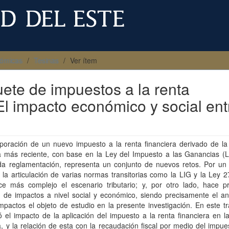
nómicas
Tesinas
Ver ítem
uete de impuestos a la renta
 El impacto económico y social ent
rporación de un nuevo impuesto a la renta financiera derivado de la
ia más reciente, con base en la Ley del Impuesto a las Ganancias (L
a reglamentación, representa un conjunto de nuevos retos. Por un 
 la articulación de varias normas transitorias como la LIG y la Ley 2
ce más complejo el escenario tributario; y, por otro lado, hace p
 de impactos a nivel social y económico, siendo precisamente el aná
mpactos el objeto de estudio en la presente investigación. En este t
ó el impacto de la aplicación del impuesto a la renta financiera en l
ia, y la relación de esta con la recaudación fiscal por medio del impue