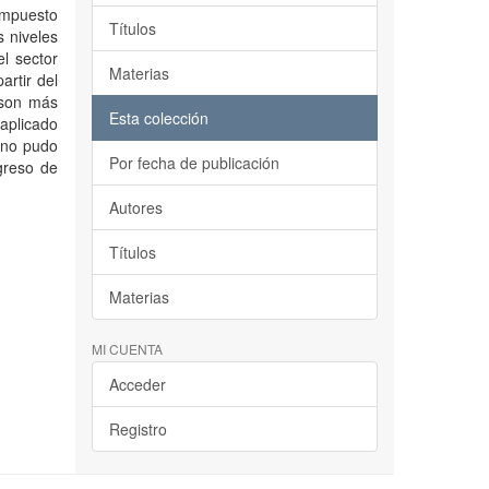
 impuesto
Títulos
s niveles
el sector
Materias
artir del
 son más
Esta colección
aplicado
 no pudo
Por fecha de publicación
ngreso de
Autores
Títulos
Materias
MI CUENTA
Acceder
Registro