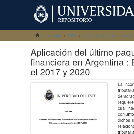
UDE Inicio
UDE
Facultad de Ciencias Eco
Aplicación del último paq
financiera en Argentina :
el 2017 y 2020
La inco
tributar
demorad
requiere
cual ha
conjunto
dichos i
relacion
tributar