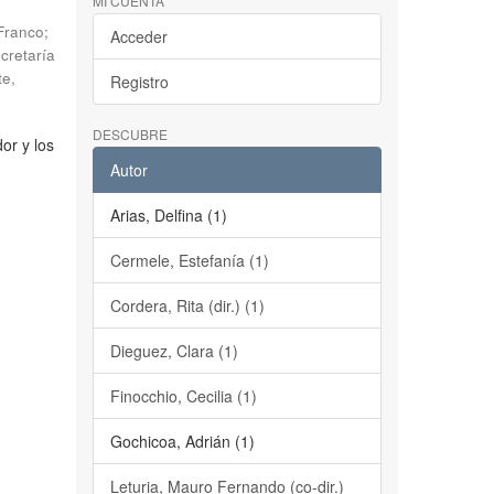
MI CUENTA
 Franco;
Acceder
cretaría
te
,
Registro
DESCUBRE
or y los
Autor
Arias, Delfina (1)
Cermele, Estefanía (1)
Cordera, Rita (dir.) (1)
Dieguez, Clara (1)
Finocchio, Cecilia (1)
Gochicoa, Adrián (1)
Leturia, Mauro Fernando (co-dir.)