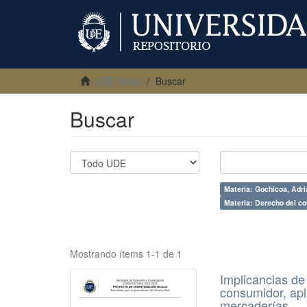
UDE Inicio
Buscar
Buscar
Materia: Gochicoa, Adri
Materia: Derecho del c
Mostrando ítems 1-1 de 1
Implicancias de
consumidor, apl
mercaderías