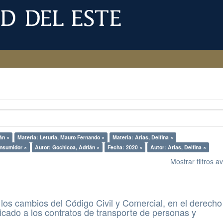
án ×
Materia: Leturia, Mauro Fernando ×
Materia: Arias, Delfina ×
onsumidor ×
Autor: Gochicoa, Adrián ×
Fecha: 2020 ×
Autor: Arias, Delfina ×
Mostrar filtros 
 los cambios del Código Civil y Comercial, en el derecho
icado a los contratos de transporte de personas y