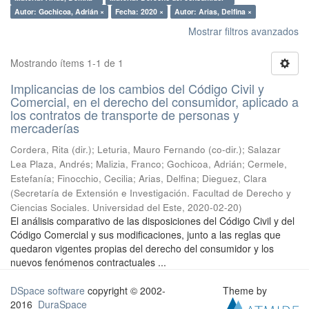
Autor: Gochicoa, Adrián ×
Fecha: 2020 ×
Autor: Arias, Delfina ×
Mostrar filtros avanzados
Mostrando ítems 1-1 de 1
Implicancias de los cambios del Código Civil y
Comercial, en el derecho del consumidor, aplicado a
los contratos de transporte de personas y
mercaderías
Cordera, Rita (dir.); Leturia, Mauro Fernando (co-dir.); Salazar
Lea Plaza, Andrés; Malizia, Franco; Gochicoa, Adrián; Cermele,
Estefanía; Finocchio, Cecilia; Arias, Delfina; Dieguez, Clara
(
Secretaría de Extensión e Investigación. Facultad de Derecho y
Ciencias Sociales. Universidad del Este
,
2020-02-20
)
El análisis comparativo de las disposiciones del Código Civil y del
Código Comercial y sus modificaciones, junto a las reglas que
quedaron vigentes propias del derecho del consumidor y los
nuevos fenómenos contractuales ...
DSpace software
copyright © 2002-
Theme by
2016
DuraSpace