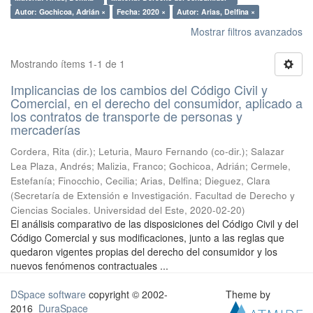
Autor: Gochicoa, Adrián ×
Fecha: 2020 ×
Autor: Arias, Delfina ×
Mostrar filtros avanzados
Mostrando ítems 1-1 de 1
Implicancias de los cambios del Código Civil y
Comercial, en el derecho del consumidor, aplicado a
los contratos de transporte de personas y
mercaderías
Cordera, Rita (dir.); Leturia, Mauro Fernando (co-dir.); Salazar
Lea Plaza, Andrés; Malizia, Franco; Gochicoa, Adrián; Cermele,
Estefanía; Finocchio, Cecilia; Arias, Delfina; Dieguez, Clara
(
Secretaría de Extensión e Investigación. Facultad de Derecho y
Ciencias Sociales. Universidad del Este
,
2020-02-20
)
El análisis comparativo de las disposiciones del Código Civil y del
Código Comercial y sus modificaciones, junto a las reglas que
quedaron vigentes propias del derecho del consumidor y los
nuevos fenómenos contractuales ...
DSpace software
copyright © 2002-
Theme by
2016
DuraSpace