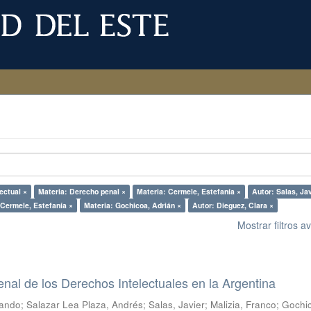
ectual ×
Materia: Derecho penal ×
Materia: Cermele, Estefanía ×
Autor: Salas, Jav
 Cermele, Estefanía ×
Materia: Gochicoa, Adrián ×
Autor: Dieguez, Clara ×
Mostrar filtros 
enal de los Derechos Intelectuales en la Argentina
ando; Salazar Lea Plaza, Andrés; Salas, Javier; Malizia, Franco; Gochi