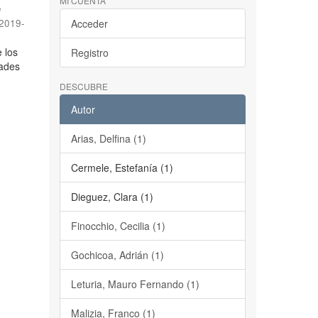
MI CUENTA
e
2019-
Acceder
 los
Registro
tades
DESCUBRE
Autor
Arias, Delfina (1)
Cermele, Estefanía (1)
Dieguez, Clara (1)
Finocchio, Cecilia (1)
Gochicoa, Adrián (1)
Leturia, Mauro Fernando (1)
Malizia, Franco (1)