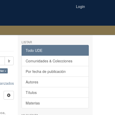
Login
LISTAR
Todo UDE
Ir
Comunidades & Colecciones
ier ×
Por fecha de publicación
Autores
avanzados
Títulos
Materias
coa,