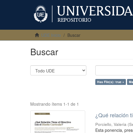
UDE Inicio
Buscar
Buscar
Has File(s): true ×
Ma
Mostrando ítems 1-1 de 1
¿Qué relación ti
Porciello, Valeria
(
S
Esta ponencia, pres