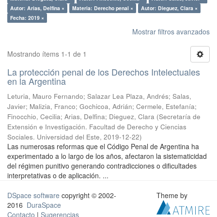
Autor: Arias, Delfina ×
Materia: Derecho penal ×
Autor: Dieguez, Clara ×
Fecha: 2019 ×
Mostrar filtros avanzados
Mostrando ítems 1-1 de 1
La protección penal de los Derechos Intelectuales
en la Argentina
Leturia, Mauro Fernando; Salazar Lea Plaza, Andrés; Salas,
Javier; Malizia, Franco; Gochicoa, Adrián; Cermele, Estefanía;
Finocchio, Cecilia; Arias, Delfina; Dieguez, Clara
(
Secretaría de
Extensión e Investigación. Facultad de Derecho y Ciencias
Sociales. Universidad del Este
,
2019-12-22
)
Las numerosas reformas que el Código Penal de Argentina ha
experimentado a lo largo de los años, afectaron la sistematicidad
del régimen punitivo generando contradicciones o dificultades
interpretativas o de aplicación. ...
DSpace software
copyright © 2002-
Theme by
2016
DuraSpace
Contacto
|
Sugerencias