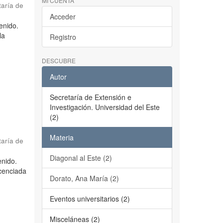
MI CUENTA
taría de
Acceder
tenido.
la
Registro
DESCUBRE
Autor
Secretaría de Extensión e
Investigación. Universidad del Este
(2)
Materia
taría de
Diagonal al Este (2)
enido.
icenciada
Dorato, Ana María (2)
Eventos universitarios (2)
Misceláneas (2)