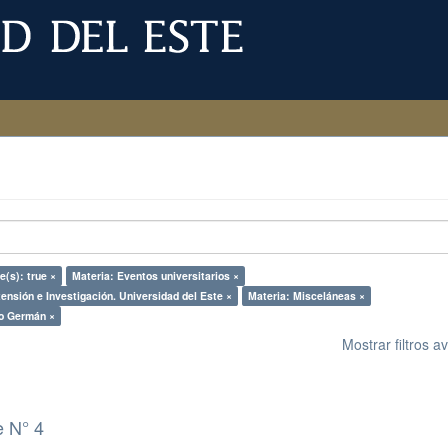
e(s): true ×
Materia: Eventos universitarios ×
tensión e Investigación. Universidad del Este ×
Materia: Misceláneas ×
do Germán ×
Mostrar filtros 
e N° 4