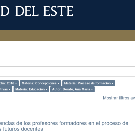
cha: 2016 ×
Materia: Concepciones ×
Materia: Proceso de formación ×
ativas ×
Materia: Educación ×
Autor: Dorato, Ana María ×
Mostrar filtros 
reencias de los profesores formadores en el proceso de
s futuros docentes