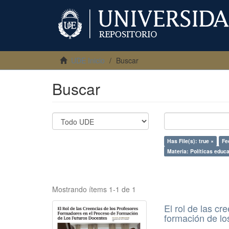
UDE Inicio
Buscar
Buscar
Has File(s): true ×
Fe
Materia: Políticas educ
Mostrando ítems 1-1 de 1
El rol de las c
formación de lo