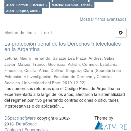
Autor: Cermele, Estefanía ×
Materia: Gochicoa, Adrián ×
Autor: Dieguez, Clara ×
Mostrar filtros avanzados
Mostrando ítems 1-1 de 1
La protección penal de los Derechos Intelectuales
en la Argentina
Leturia, Mauro Fernando; Salazar Lea Plaza, Andrés; Salas,
Javier; Malizia, Franco; Gochicoa, Adrián; Cermele, Estefanía;
Finocchio, Cecilia; Arias, Delfina; Dieguez, Clara
(
Secretaría de
Extensión e Investigación. Facultad de Derecho y Ciencias
Sociales. Universidad del Este
,
2019-12-22
)
Las numerosas reformas que el Código Penal de Argentina ha
experimentado a lo largo de los años, afectaron la sistematicidad
del régimen punitivo generando contradicciones o dificultades
interpretativas o de aplicación. ...
DSpace software
copyright © 2002-
Theme by
2016
DuraSpace
Contacto
|
Sugerencias