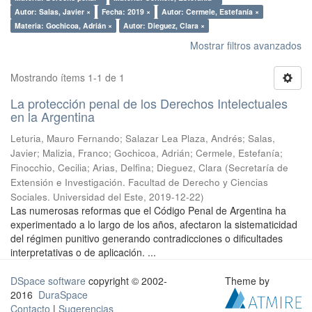
Autor: Salas, Javier ×
Fecha: 2019 ×
Autor: Cermele, Estefanía ×
Materia: Gochicoa, Adrián ×
Autor: Dieguez, Clara ×
Mostrar filtros avanzados
Mostrando ítems 1-1 de 1
La protección penal de los Derechos Intelectuales
en la Argentina
Leturia, Mauro Fernando; Salazar Lea Plaza, Andrés; Salas,
Javier; Malizia, Franco; Gochicoa, Adrián; Cermele, Estefanía;
Finocchio, Cecilia; Arias, Delfina; Dieguez, Clara
(
Secretaría de
Extensión e Investigación. Facultad de Derecho y Ciencias
Sociales. Universidad del Este
,
2019-12-22
)
Las numerosas reformas que el Código Penal de Argentina ha
experimentado a lo largo de los años, afectaron la sistematicidad
del régimen punitivo generando contradicciones o dificultades
interpretativas o de aplicación. ...
DSpace software
copyright © 2002-
Theme by
2016
DuraSpace
Contacto
|
Sugerencias