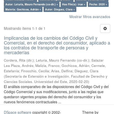
Autor: Leturia, Mauro Fernando (co-dir.) ×
Has File(s): true ×
Fecha: 2020 ×
Materia: Gochicoa, Adrián ×
Autor: Dieguez, Clara ×
Mostrar filtros avanzados
Mostrando ítems 1-1 de 1
Implicancias de los cambios del Código Civil y
Comercial, en el derecho del consumidor, aplicado a
los contratos de transporte de personas y
mercaderías
Cordera, Rita (dir.); Leturia, Mauro Fernando (co-dir.); Salazar
Lea Plaza, Andrés; Malizia, Franco; Gochicoa, Adrián; Cermele,
Estefanía; Finocchio, Cecilia; Arias, Delfina; Dieguez, Clara
(
Secretaría de Extensión e Investigación. Facultad de Derecho y
Ciencias Sociales. Universidad del Este
,
2020-02-20
)
El análisis comparativo de las disposiciones del Código Civil y del
Código Comercial y sus modificaciones, junto a las reglas que
quedaron vigentes propias del derecho del consumidor y los
nuevos fenómenos contractuales ...
DSpace software
copyright © 2002-
Theme by