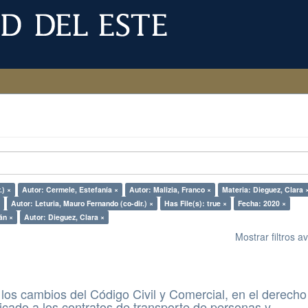
.) ×
Autor: Cermele, Estefanía ×
Autor: Malizia, Franco ×
Materia: Dieguez, Clara 
×
Autor: Leturia, Mauro Fernando (co-dir.) ×
Has File(s): true ×
Fecha: 2020 ×
án ×
Autor: Dieguez, Clara ×
Mostrar filtros 
 los cambios del Código Civil y Comercial, en el derecho
icado a los contratos de transporte de personas y