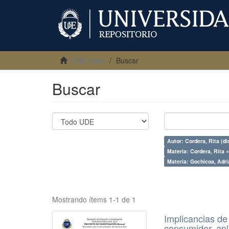
UDE Inicio
Buscar
Buscar
Autor: Cordera, Rita (dir
Materia: Cordera, Rita 
Materia: Gochicoa, Adri
Mostrando ítems 1-1 de 1
Implicancias de
consumidor, apl