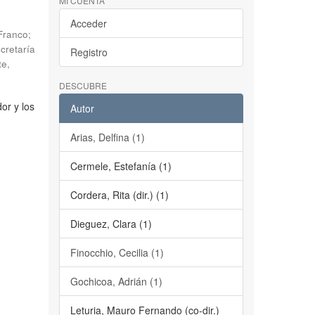
MI CUENTA
Acceder
 Franco;
cretaría
Registro
te
,
DESCUBRE
or y los
Autor
Arias, Delfina (1)
Cermele, Estefanía (1)
Cordera, Rita (dir.) (1)
Dieguez, Clara (1)
Finocchio, Cecilia (1)
Gochicoa, Adrián (1)
Leturia, Mauro Fernando (co-dir.)