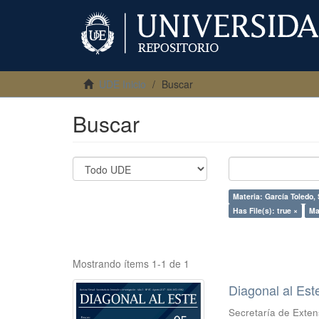
UDE Inicio
Buscar
Buscar
Materia: García Toledo, 
Has File(s): true ×
Ma
Mostrando ítems 1-1 de 1
Diagonal al Est
Secretaría de Exten